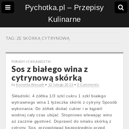
Pychotka.pl – Przepisy
Kulinarne
TAG:
ZE SKÓRKĄ CYTRYNOWĄ
PORADY I CIEKAWOSTKI
Sos z białego wina z
cytrynową skórką
by
Kornelia Waszak
•
12 lutego 2013
•
0 Comments
Składniki: 4 żółtka 1/3 szkl cukru 1 szkl białego
wytrawnego wina 1 łyżeczka skórki z cytryny Sposób
wykonania: Do żółtek dodać cukier i w kąpieli
wodnej cały czas ubijać. Stopniowo wlewając wino
aż zacznie gęstnieć. Doprawić do smaku skórką z
cytryny. Sos przygotować bezpośrednio przed