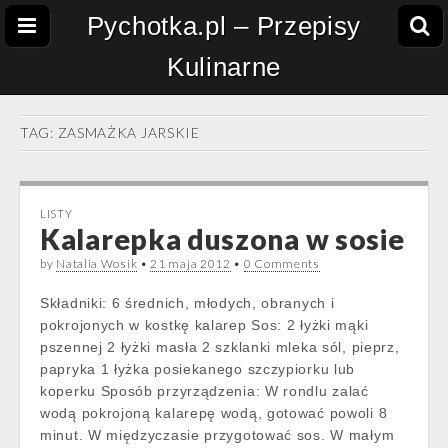
Pychotka.pl – Przepisy
Kulinarne
TAG:
ZASMAŻKA JARSKIE
LISTY
Kalarepka duszona w sosie
by
Natalia Wosik
•
21 maja 2012
•
0 Comments
Składniki: 6 średnich, młodych, obranych i
pokrojonych w kostkę kalarep Sos: 2 łyżki mąki
pszennej 2 łyżki masła 2 szklanki mleka sól, pieprz,
papryka 1 łyżka posiekanego szczypiorku lub
koperku Sposób przyrządzenia: W rondlu zalać
wodą pokrojoną kalarepę wodą, gotować powoli 8
minut. W międzyczasie przygotować sos. W małym