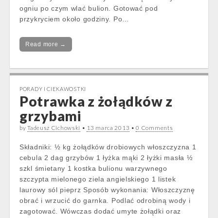
ogniu po czym wlać bulion. Gotować pod
przykryciem około godziny. Po…
Read more →
PORADY I CIEKAWOSTKI
Potrawka z żołądków z
grzybami
by
Tadeusz Cichowski
•
13 marca 2013
•
0 Comments
Składniki: ½ kg żołądków drobiowych włoszczyzna 1
cebula 2 dag grzybów 1 łyżka mąki 2 łyżki masła ½
szkl śmietany 1 kostka bulionu warzywnego
szczypta mielonego ziela angielskiego 1 listek
laurowy sól pieprz Sposób wykonania: Włoszczyznę
obrać i wrzucić do garnka. Podlać odrobiną wody i
zagotować. Wówczas dodać umyte żołądki oraz