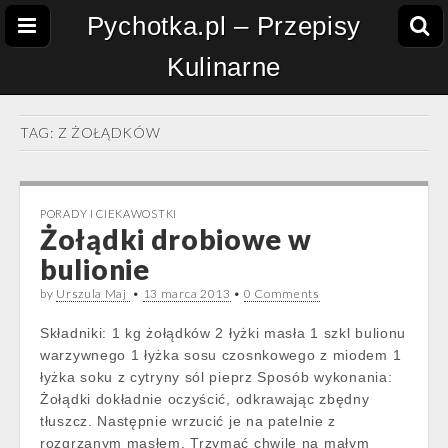
Pychotka.pl – Przepisy
Kulinarne
TAG:
Z ŻOŁĄDKÓW
PORADY I CIEKAWOSTKI
Żołądki drobiowe w
bulionie
by
Urszula Maj
•
13 marca 2013
•
0 Comments
Składniki: 1 kg żołądków 2 łyżki masła 1 szkl bulionu
warzywnego 1 łyżka sosu czosnkowego z miodem 1
łyżka soku z cytryny sól pieprz Sposób wykonania:
Żołądki dokładnie oczyścić, odkrawając zbędny
tłuszcz. Następnie wrzucić je na patelnie z
rozgrzanym masłem. Trzymać chwilę na małym