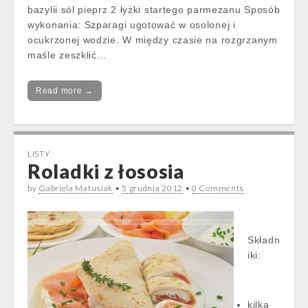
bazylii sól pieprz 2 łyżki startego parmezanu Sposób
wykonania: Szparagi ugotować w osolonej i
ocukrzonej wodzie. W między czasie na rozgrzanym
maśle zeszklić…
Read more →
LISTY
Roladki z łososia
by
Gabriela Matusiak
•
5 grudnia 2012
•
0 Comments
Składn
iki:
kilka