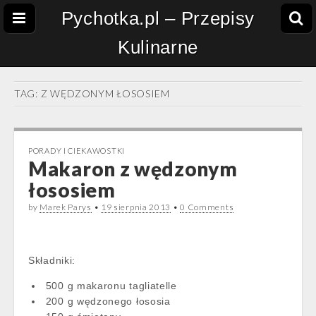
Pychotka.pl – Przepisy
Kulinarne
TAG:
Z WĘDZONYM ŁOSOSIEM
PORADY I CIEKAWOSTKI
Makaron z wędzonym
łososiem
by
Marek Parys
•
19 sierpnia 2013
•
0 Comments
Składniki:
500 g makaronu tagliatelle
200 g wędzonego łososia