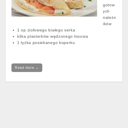
gotow
ych
naleśn
ików
1 op ziołowego białego serka
kilka plasterków wędzonego łososia
1 łyżka posiekanego koperku
Read more →