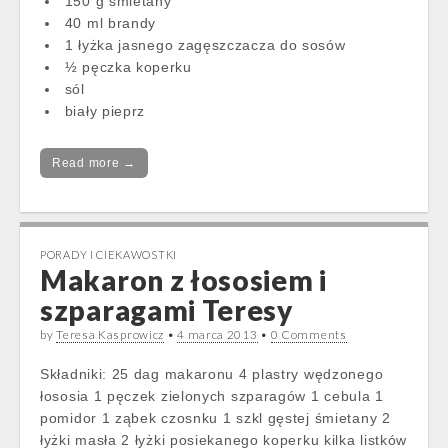
150 g śmietany
40 ml brandy
1 łyżka jasnego zagęszczacza do sosów
½ pęczka koperku
sól
biały pieprz
Read more →
PORADY I CIEKAWOSTKI
Makaron z łososiem i
szparagami Teresy
by
Teresa Kasprowicz
•
4 marca 2013
•
0 Comments
Składniki: 25 dag makaronu 4 plastry wędzonego
łososia 1 pęczek zielonych szparagów 1 cebula 1
pomidor 1 ząbek czosnku 1 szkl gęstej śmietany 2
łyżki masła 2 łyżki posiekanego koperku kilka listków