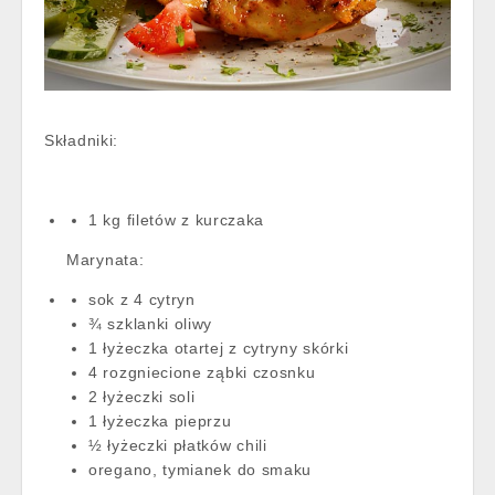
Składniki:
1 kg filetów z kurczaka
Marynata:
sok z 4 cytryn
¾ szklanki oliwy
1 łyżeczka otartej z cytryny skórki
4 rozgniecione ząbki czosnku
2 łyżeczki soli
1 łyżeczka pieprzu
½ łyżeczki płatków chili
oregano, tymianek do smaku