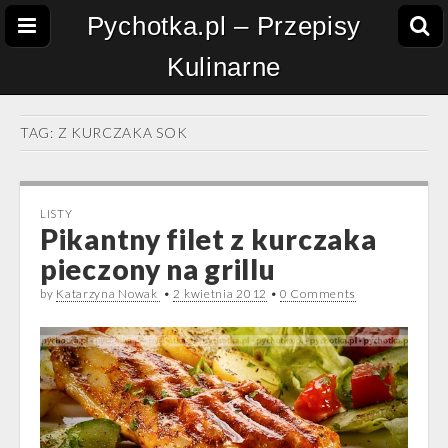
Pychotka.pl – Przepisy
Kulinarne
TAG:
Z KURCZAKA SOK
LISTY
Pikantny filet z kurczaka
pieczony na grillu
by
Katarzyna Nowak
•
2 kwietnia 2012
•
0 Comments