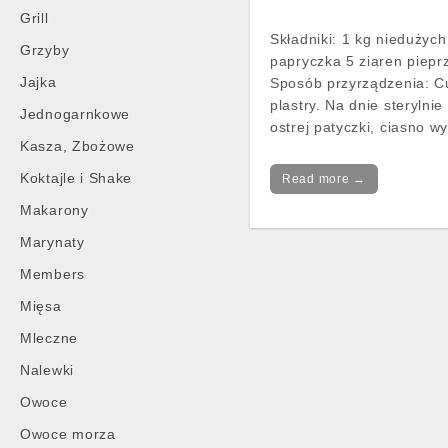
Grill
Składniki: 1 kg niedużyc
Grzyby
papryczka 5 ziaren piepr
Jajka
Sposób przyrządzenia: Cu
plastry. Na dnie sterylni
Jednogarnkowe
ostrej patyczki, ciasno w
Kasza, Zbożowe
Koktajle i Shake
Read more →
Makarony
Marynaty
Members
Mięsa
Mleczne
Nalewki
Owoce
Owoce morza