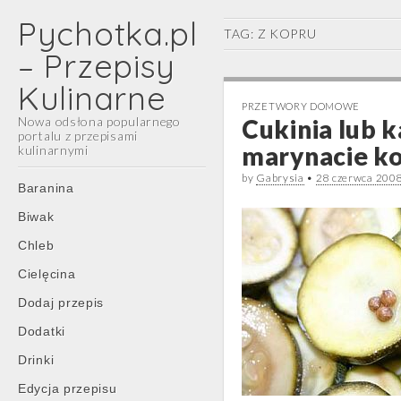
Pychotka.pl
TAG:
Z KOPRU
– Przepisy
Kulinarne
PRZETWORY DOMOWE
Nowa odsłona popularnego
Cukinia lub 
portalu z przepisami
marynacie k
kulinarnymi
by
Gabrysia
•
28 czerwca 200
Main
Skip
Baranina
menu
to
Biwak
content
Chleb
Cielęcina
Dodaj przepis
Dodatki
Drinki
Edycja przepisu