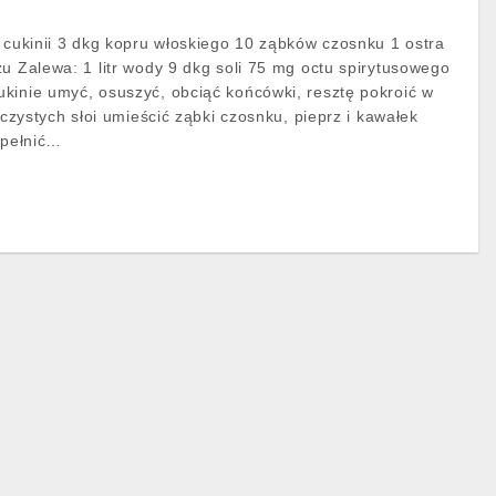
h cukinii 3 dkg kopru włoskiego 10 ząbków czosnku 1 ostra
zu Zalewa: 1 litr wody 9 dkg soli 75 mg octu spirytusowego
kinie umyć, osuszyć, obciąć końcówki, resztę pokroić w
e czystych słoi umieścić ząbki czosnku, pieprz i kawałek
ypełnić…