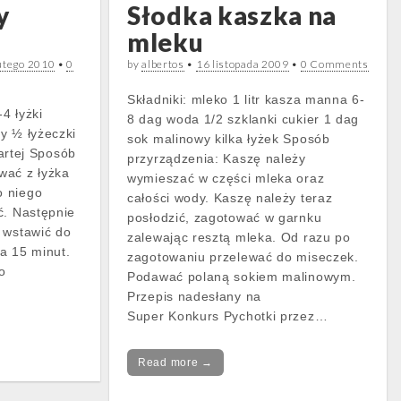
y
Słodka kaszka na
mleku
utego 2010
•
0
by
albertos
•
16 listopada 2009
•
0 Comments
Składniki: mleko 1 litr kasza manna 6-
-4 łyżki
8 dag woda 1/2 szklanki cukier 1 dag
y ½ łyżeczki
sok malinowy kilka łyżek Sposób
tartej Sposób
przyrządzenia: Kaszę należy
wać z łyżka
wymieszać w części mleka oraz
o niego
całości wody. Kaszę należy teraz
ć. Następnie
posłodzić, zagotować w garnku
 wstawić do
zalewając resztą mleka. Od razu po
a 15 minut.
zagotowaniu przelewać do miseczek.
o
Podawać polaną sokiem malinowym.
Przepis nadesłany na
Super Konkurs Pychotki przez…
Read more →