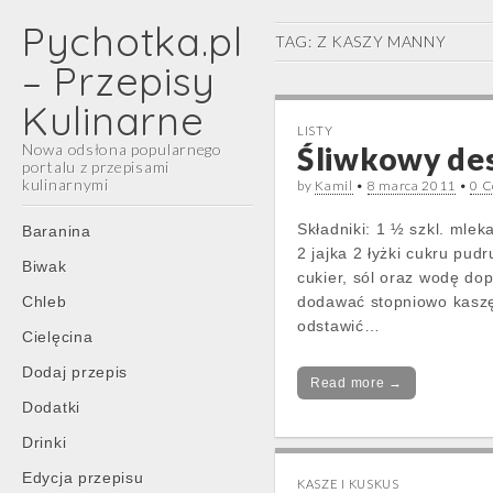
Pychotka.pl
TAG:
Z KASZY MANNY
– Przepisy
Kulinarne
LISTY
Nowa odsłona popularnego
Śliwkowy des
portalu z przepisami
kulinarnymi
by
Kamil
•
8 marca 2011
•
0 
Main
Skip
Składniki: 1 ½ szkl. mlek
Baranina
menu
to
2 jajka 2 łyżki cukru pud
Biwak
content
cukier, sól oraz wodę do
Chleb
dodawać stopniowo kaszę
odstawić…
Cielęcina
Dodaj przepis
Read more →
Dodatki
Drinki
Edycja przepisu
KASZE I KUSKUS