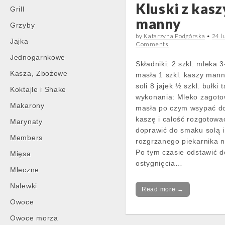
Kluski z kasz
Grill
manny
Grzyby
by
Katarzyna Podgórska
•
24 l
Jajka
Comments
Jednogarnkowe
Składniki: 2 szkl. mleka 3
Kasza, Zbożowe
masła 1 szkl. kaszy mann
soli 8 jajek ½ szkl. bułki 
Koktajle i Shake
wykonania: Mleko zagoto
Makarony
masła po czym wsypać d
kaszę i całość rozgotowa
Marynaty
doprawić do smaku solą i
Members
rozgrzanego piekarnika n
Po tym czasie odstawić d
Mięsa
ostygnięcia…
Mleczne
Nalewki
Read more →
Owoce
Owoce morza