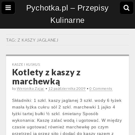
Pychotka.pl – Przepisy
Kulinarne
TAG:
Z KASZY JAGLANEJ
KASZE I KUSKUS
Kotlety z kaszy z
marchewką
by
Weronika Zając
•
12 października 2009
•
0 Comments
Składniki: 1 szkl. kaszy jaglanej 3 szkl. wody 6 łyżek
masła łyżka cukru sól 2 szkl. marchewki 1 jajko 4
łyżki tartej bułki ½ szkl. śmietany Sposób
wykonania: Kaszę zalać wodą i ugotować. W między
czasie ugotować również marchewkę po czym
przetrzeć ją przez sito i dodać do kaszy razem z