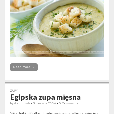
Read more →
ZUPY
Egipska zupa mięsna
by
dominikab
•
3 czerwca 2006
•
0 Comments
Składniki: 50 dkg chudej wołowiny albo jagnięciny