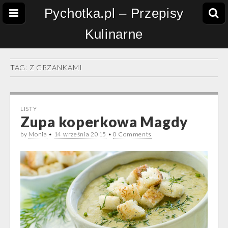
Pychotka.pl – Przepisy
Kulinarne
TAG:
Z GRZANKAMI
LISTY
Zupa koperkowa Magdy
by
Monia
•
14 września 2015
•
0 Comments