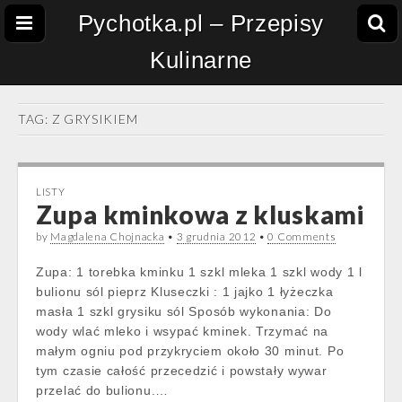
Pychotka.pl – Przepisy
Kulinarne
TAG:
Z GRYSIKIEM
LISTY
Zupa kminkowa z kluskami
by
Magdalena Chojnacka
•
3 grudnia 2012
•
0 Comments
Zupa: 1 torebka kminku 1 szkl mleka 1 szkl wody 1 l
bulionu sól pieprz Kluseczki : 1 jajko 1 łyżeczka
masła 1 szkl grysiku sól Sposób wykonania: Do
wody wlać mleko i wsypać kminek. Trzymać na
małym ogniu pod przykryciem około 30 minut. Po
tym czasie całość przecedzić i powstały wywar
przelać do bulionu.…