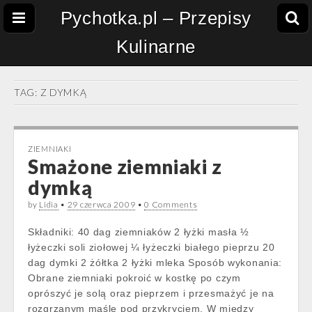
Pychotka.pl – Przepisy
Kulinarne
TAG:
Z DYMKĄ
ZIEMNIAKI
Smażone ziemniaki z
dymką
by
Lidia
•
29 czerwca 2009
•
0 Comments
Składniki: 40 dag ziemniaków 2 łyżki masła ½
łyżeczki soli ziołowej ¼ łyżeczki białego pieprzu 20
dag dymki 2 żółtka 2 łyżki mleka Sposób wykonania:
Obrane ziemniaki pokroić w kostkę po czym
oprószyć je solą oraz pieprzem i przesmażyć je na
rozgrzanym maśle pod przykryciem. W między