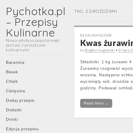
Pychotka.pl
TAG:
Z DROŻDŻAMI
– Przepisy
Kulinarne
BEZALKOHOLOWE
Nowa odsłona popularnego
Kwas żurawi
portalu z przepisami
kulinarnymi
by
Bogdan Ługowski
•
8 lipca 
Main
Skip
Składniki: 1 kg żurawin 
Baranina
menu
to
Żurawiny rozgnieść wyci
Biwak
content
wrzenia. Następnie schło
Chleb
wyciśnięty sok, drożdże 
godziny. Podawać schłod
Cielęcina
Dodaj przepis
Read more →
Dodatki
Drinki
Edycja przepisu