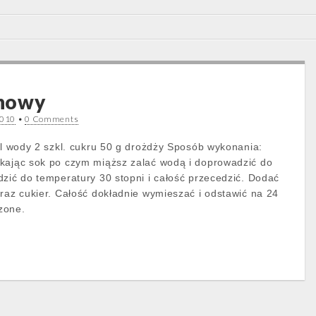
nowy
2010
•
0 Comments
4 l wody 2 szkl. cukru 50 g drożdży Sposób wykonania:
skając sok po czym miąższ zalać wodą i doprowadzić do
dzić do temperatury 30 stopni i całość przecedzić. Dodać
oraz cukier. Całość dokładnie wymieszać i odstawić na 24
zone.