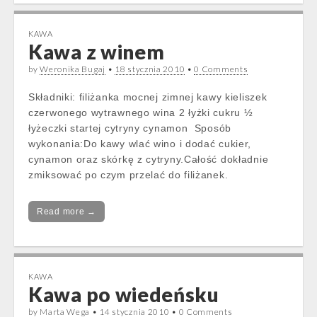
KAWA
Kawa z winem
by
Weronika Bugaj
•
18 stycznia 2010
•
0 Comments
Składniki: filiżanka mocnej zimnej kawy kieliszek
czerwonego wytrawnego wina 2 łyżki cukru ½
łyżeczki startej cytryny cynamon Sposób
wykonania:Do kawy wlać wino i dodać cukier,
cynamon oraz skórkę z cytryny.Całość dokładnie
zmiksować po czym przelać do filiżanek.
Read more →
KAWA
Kawa po wiedeńsku
by
Marta Wega
•
14 stycznia 2010
•
0 Comments