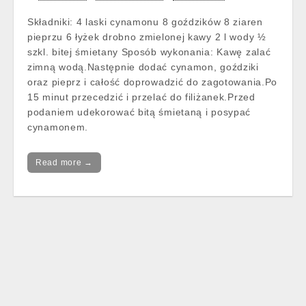
Składniki: 4 laski cynamonu 8 goździków 8 ziaren
pieprzu 6 łyżek drobno zmielonej kawy 2 l wody ½
szkl. bitej śmietany Sposób wykonania: Kawę zalać
zimną wodą.Następnie dodać cynamon, goździki
oraz pieprz i całość doprowadzić do zagotowania.Po
15 minut przecedzić i przelać do filiżanek.Przed
podaniem udekorować bitą śmietaną i posypać
cynamonem.
Read more →