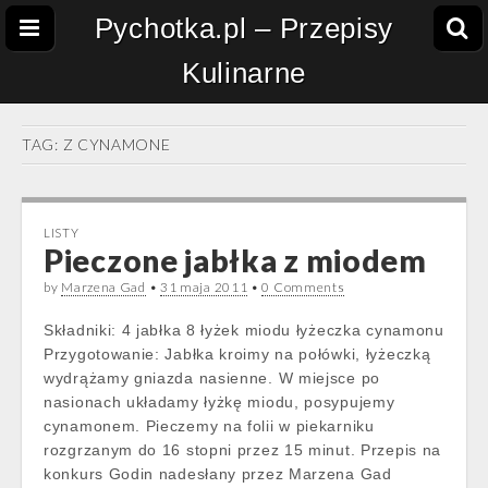
Pychotka.pl – Przepisy
Kulinarne
TAG:
Z CYNAMONE
LISTY
Pieczone jabłka z miodem
by
Marzena Gad
•
31 maja 2011
•
0 Comments
Składniki: 4 jabłka 8 łyżek miodu łyżeczka cynamonu
Przygotowanie: Jabłka kroimy na połówki, łyżeczką
wydrążamy gniazda nasienne. W miejsce po
nasionach układamy łyżkę miodu, posypujemy
cynamonem. Pieczemy na folii w piekarniku
rozgrzanym do 16 stopni przez 15 minut. Przepis na
konkurs Godin nadesłany przez Marzena Gad