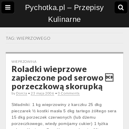
Pychotka.pl – Przepisy
Kulinarne
TAG:
WIEPRZOWEGO
WIEPRZOWINA
Roladki wieprzowe
zapieczone pod serowo 
porzeczkową skorupką
by
Dorcia
•
23 maja 2006
•
0 Comments
Składniki: 1 kg wieprzowiny z karczku 25 dkg
pieczarek ½ kostki masła 5 dkg tartego żółtego sera
15 dkg porzeczek czerwonych (lub dżemu
porzeczkowego, wtedy pomijamy cukier) 1 łyżka