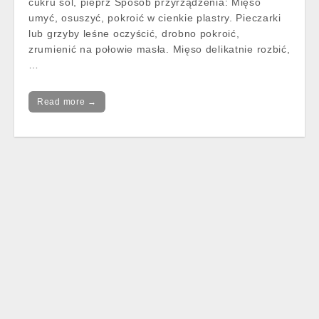
cukru sól, pieprz Sposób przyrządzenia: Mięso
umyć, osuszyć, pokroić w cienkie plastry. Pieczarki
lub grzyby leśne oczyścić, drobno pokroić,
zrumienić na połowie masła. Mięso delikatnie rozbić,
…
Read more →