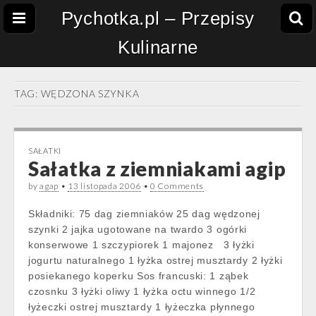
Pychotka.pl – Przepisy
Kulinarne
TAG:
WĘDZONA SZYNKA
SAŁATKI
Sałatka z ziemniakami agip
by
agap
•
13 listopada 2006
•
0 Comments
Składniki: 75 dag ziemniaków 25 dag wędzonej
szynki 2 jajka ugotowane na twardo 3 ogórki
konserwowe 1 szczypiorek 1 majonez 3 łyżki
jogurtu naturalnego 1 łyżka ostrej musztardy 2 łyżki
posiekanego koperku Sos francuski: 1 ząbek
czosnku 3 łyżki oliwy 1 łyżka octu winnego 1/2
łyżeczki ostrej musztardy 1 łyżeczka płynnego