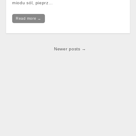
miodu sól, pieprz…
Read more →
Post
Newer posts →
navigation