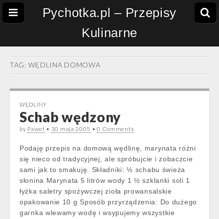
Pychotka.pl – Przepisy
Kulinarne
TAG:
WĘDLINA DOMOWA
WĘDLINY
Schab wędzony
by
Paweł
•
30 maja 2005
•
0 Comments
Podaję przepis na domową wędlinę, marynata różni
się nieco od tradycyjnej, ale spróbujcie i zobaczcie
sami jak to smakuję. Składniki: ½ schabu świeża
słonina Marynata 5 litrów wody 1 ½ szklanki soli 1
łyżka saletry spożywczej zioła prowansalskie
opakowanie 10 g Sposób przyrządzenia: Do dużego
garnka wlewamy wodę i wsypujemy wszystkie