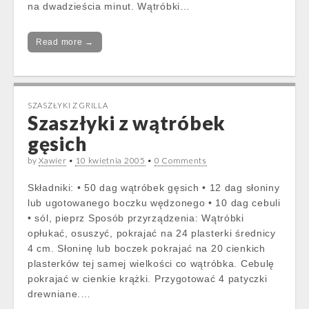
na dwadzieścia minut. Wątróbki…
Read more →
SZASZŁYKI Z GRILLA
Szaszłyki z wątróbek
gęsich
by
Xawier
•
10 kwietnia 2005
•
0 Comments
Składniki: • 50 dag wątróbek gęsich • 12 dag słoniny
lub ugotowanego boczku wędzonego • 10 dag cebuli
• sól, pieprz Sposób przyrządzenia: Wątróbki
opłukać, osuszyć, pokrajać na 24 plasterki średnicy
4 cm. Słoninę lub boczek pokrajać na 20 cienkich
plasterków tej samej wielkości co wątróbka. Cebulę
pokrajać w cienkie krążki. Przygotować 4 patyczki
drewniane.…