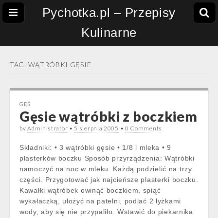
Pychotka.pl – Przepisy
Kulinarne
TAG:
WĄTRÓBKI GĘSIE
GĘŚ
Gęsie wątróbki z boczkiem
by
Administrator
•
5 sierpnia 2005
•
0 Comments
Składniki: • 3 wątróbki gęsie • 1/8 l mleka • 9
plasterków boczku Sposób przyrządzenia: Wątróbki
namoczyć na noc w mleku. Każdą podzielić na trzy
części. Przygotować jak najcieńsze plasterki boczku.
Kawałki wątróbek owinąć boczkiem, spiąć
wykałaczką, ułożyć na patelni, podlać 2 łyżkami
wody, aby się nie przypaliło. Wstawić do piekarnika