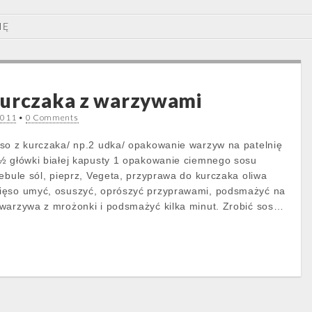
IĘ
kurczaka z warzywami
2011
•
0 Comments
so z kurczaka/ np.2 udka/ opakowanie warzyw na patelnię
½ główki białej kapusty 1 opakowanie ciemnego sosu
ebule sól, pieprz, Vegeta, przyprawa do kurczaka oliwa
ięso umyć, osuszyć, oprószyć przyprawami, podsmażyć na
warzywa z mrożonki i podsmażyć kilka minut. Zrobić sos…