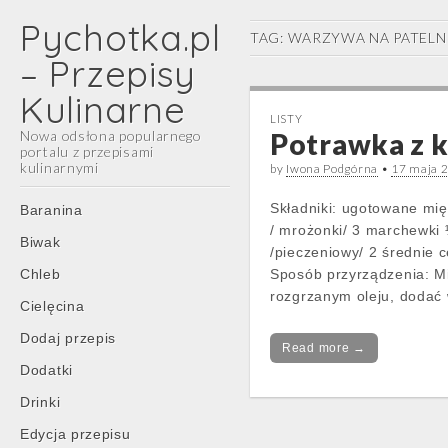
Pychotka.pl
TAG:
WARZYWA NA PATELN
– Przepisy
Kulinarne
LISTY
Nowa odsłona popularnego
Potrawka z 
portalu z przepisami
kulinarnymi
by
Iwona Podgórna
•
17 maja 
Main
Skip
Składniki: ugotowane mię
Baranina
menu
to
/ mrożonki/ 3 marchewki 
Biwak
content
/pieczeniowy/ 2 średnie c
Chleb
Sposób przyrządzenia: M
rozgrzanym oleju, dodać 
Cielęcina
Dodaj przepis
Read more →
Dodatki
Drinki
Edycja przepisu