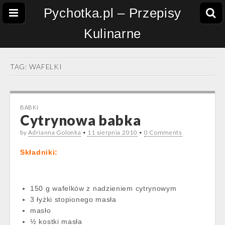
Pychotka.pl – Przepisy
Kulinarne
TAG:
WAFELKI
BABKI
Cytrynowa babka
by
Adrianna Golonka
•
11 sierpnia 2010
•
0 Comments
Składniki:
150 g wafelków z nadzieniem cytrynowym
3 łyżki stopionego masła
masło
½ kostki masła