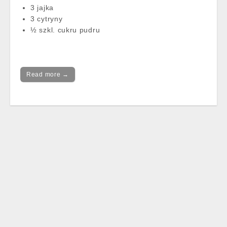
3 jajka
3 cytryny
½ szkl. cukru pudru
Read more →