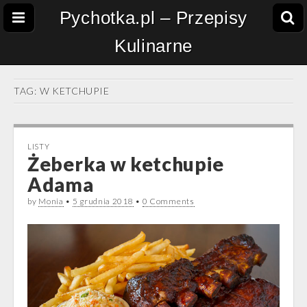
Pychotka.pl – Przepisy
Kulinarne
TAG:
W KETCHUPIE
LISTY
Żeberka w ketchupie
Adama
by
Monia
•
5 grudnia 2018
•
0 Comments