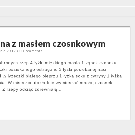
ona z masłem czosnkowym
tnia 2012
•
0 Comments
 obranych rzep 4 łyżki miękkiego masła 1 ząbek czosnku
zki posiekanego estragonu 3 łyżki posiekanej naci
 i ½ łyżeczki białego pieprzu 1 łyżka soku z cytryny 1 łyżka
nia: W miseczce dokładnie wymieszać masło, czosnek,
l. Z rzepy odciąć zdrewniałą…