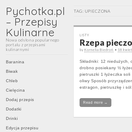
Pychotka.pl
TAG:
UPIECZONA
– Przepisy
Kulinarne
LISTY
Nowa odsłona popularnego
Rzepa piecz
portalu z przepisami
kulinarnymi
by
Kornelia Biedroń
•
18 kwie
Main
Skip
Składniki: 12 niedużych,
Baranina
menu
to
drobno posiekany ½ łyżec
Biwak
content
pietruszki 1 łyżeczka soli
Chleb
oliwy Sposób przyrządze
estragon, pietruszkę i só
Cielęcina
Dodaj przepis
Read more →
Dodatki
Drinki
Edycja przepisu