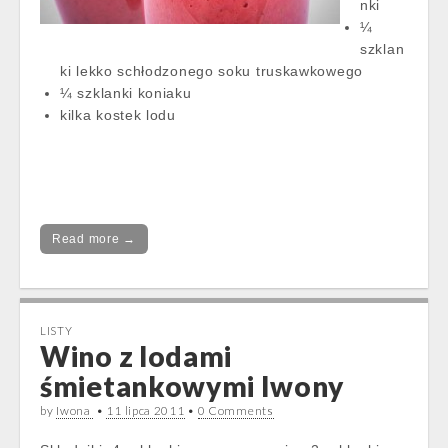
nki
¼
szklan
ki lekko schłodzonego soku truskawkowego
¼ szklanki koniaku
kilka kostek lodu
Read more →
LISTY
Wino z lodami
śmietankowymi Iwony
by
Iwona
•
11 lipca 2011
•
0 Comments