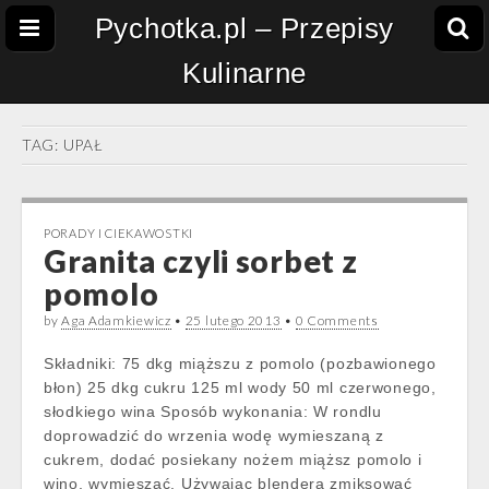
Pychotka.pl – Przepisy
Kulinarne
TAG:
UPAŁ
PORADY I CIEKAWOSTKI
Granita czyli sorbet z
pomolo
by
Aga Adamkiewicz
•
25 lutego 2013
•
0 Comments
Składniki: 75 dkg miąższu z pomolo (pozbawionego
błon) 25 dkg cukru 125 ml wody 50 ml czerwonego,
słodkiego wina Sposób wykonania: W rondlu
doprowadzić do wrzenia wodę wymieszaną z
cukrem, dodać posiekany nożem miąższ pomolo i
wino, wymieszać. Używając blendera zmiksować