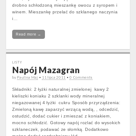
drobno schłodzoną mieszankę owocu z syropem i
winem. Mieszankę przelać do szklanego naczynia
i…
Read more →
LISTY
Napój Mazagran
by
Paulina Maj
•
11 lipca 2011
•
0 Comments
Składniki: 2 łyżki naturalnej zmielonej kawy 2
kieliszki koniaku 2 szklanki wody mineralnej
niegazowanej 4 łyżki cukru Sposób przyrządzenia:
Zmieloną kawę zaparzyć wrzącą wodą, , odcedzić,
ostudzić, dodać cukier i zmieszać z koniakiem,
mocno schłodzić. Gotowy napój rozlać do wysokich
szklaneczek, podawać ze słomką. Dodatkowo