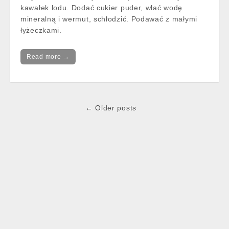
kawałek lodu. Dodać cukier puder, wlać wodę
mineralną i wermut, schłodzić. Podawać z małymi
łyżeczkami.
Read more →
Post
← Older posts
navigation