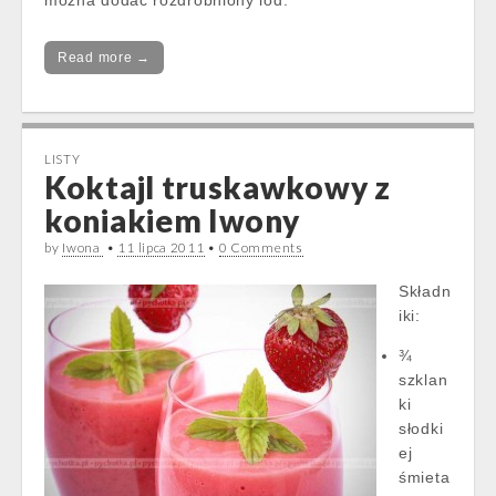
można dodać rozdrobniony lód.
Read more →
LISTY
Koktajl truskawkowy z
koniakiem Iwony
by
Iwona
•
11 lipca 2011
•
0 Comments
Składn
iki:
¾
szklan
ki
słodki
ej
śmieta