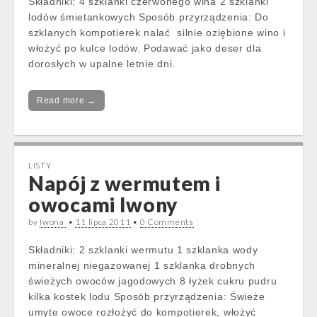
Składniki: 4 szklanki czerwonego wina 2 szklanki
lodów śmietankowych Sposób przyrządzenia: Do
szklanych kompotierek nalać silnie oziębione wino i
włożyć po kulce lodów. Podawać jako deser dla
dorosłych w upalne letnie dni.
Read more →
LISTY
Napój z wermutem i
owocami Iwony
by
Iwona
•
11 lipca 2011
•
0 Comments
Składniki: 2 szklanki wermutu 1 szklanka wody
mineralnej niegazowanej 1 szklanka drobnych
świeżych owoców jagodowych 8 łyżek cukru pudru
kilka kostek lodu Sposób przyrządzenia: Świeże
umyte owoce rozłożyć do kompotierek, włożyć