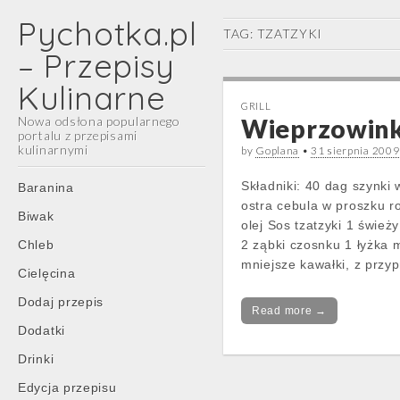
Pychotka.pl
TAG:
TZATZYKI
– Przepisy
Kulinarne
GRILL
Nowa odsłona popularnego
Wieprzowinka
portalu z przepisami
kulinarnymi
by
Goplana
•
31 sierpnia 2009
Main
Skip
Składniki: 40 dag szynki
Baranina
menu
to
ostra cebula w proszku r
Biwak
content
olej Sos tzatzyki 1 śwież
Chleb
2 ząbki czosnku 1 łyżka 
mniejsze kawałki, z przy
Cielęcina
Dodaj przepis
Read more →
Dodatki
Drinki
Edycja przepisu