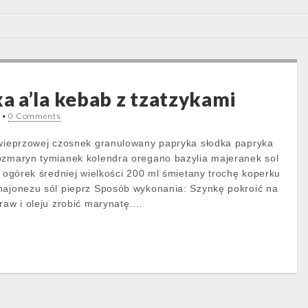
 a’la kebab z tzatzykami
•
0 Comments
 wieprzowej czosnek granulowany papryka słodka papryka
ozmaryn tymianek kolendra oregano bazylia majeranek sol
y ogórek średniej wielkości 200 ml śmietany trochę koperku
majonezu sól pieprz Sposób wykonania: Szynkę pokroić na
praw i oleju zrobić marynatę.…