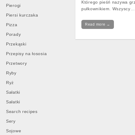
Którego pieśń nazywa gr
Pierogi
pułkownikiem. Wszyscy…
Piersi kurczaka
Pizza
Read more →
Porady
Przekąski
Przepisy na łososia
Przetwory
Ryby
Ryż
Sałatki
Sałatki
Search recipes
Sery
Sojowe