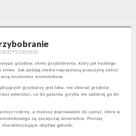
rzybobranie
a 2010
•
0 Comments
wysypu grzybów, okres grzybobrania, który jak każdego
e żniwo. Jak podają media najczęstszą przyczyną zatruć
kanią muchomor sromotnikowi.
tkujących grzybiarzy jest taka, nie zbierać grzybów
 masz pewności, co do gatunku grzyba nie zabieraj go do
rmisz rodziny, a możesz doprowadzić do zatruć, które w
motnikowego są zazwyczaj śmiertelnie. Poniżej
 charakteryzujące obydwa gatunki.