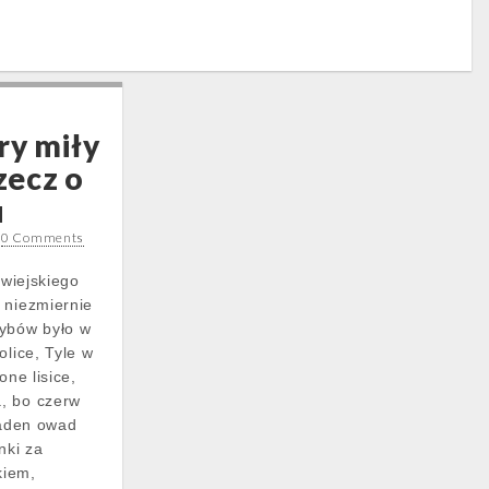
ry miły
rzecz o
u
•
0 Comments
 wiejskiego
 niezmiernie
zybów było w
olice, Tyle w
one lisice,
, bo czerw
żaden owad
nki za
kiem,