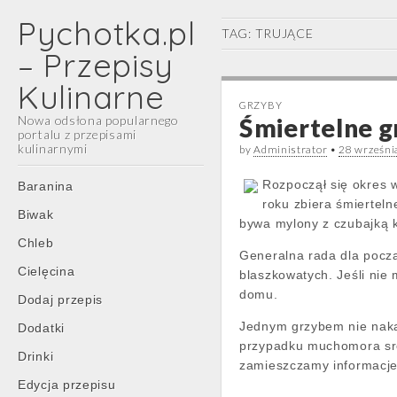
Pychotka.pl
TAG:
TRUJĄCE
– Przepisy
Kulinarne
GRZYBY
Nowa odsłona popularnego
Śmiertelne g
portalu z przepisami
kulinarnymi
by
Administrator
•
28 wrześni
Main
Skip
Rozpoczął się okres 
Baranina
menu
to
roku zbiera śmierteln
Biwak
content
bywa mylony z czubajką 
Chleb
Generalna rada dla począ
Cielęcina
blaszkowatych. Jeśli nie
domu.
Dodaj przepis
Jednym grzybem nie naka
Dodatki
przypadku muchomora sro
Drinki
zamieszczamy informacje
Edycja przepisu