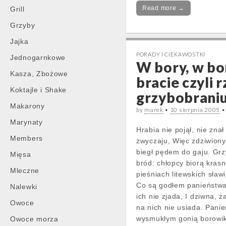
Read more →
Grill
Grzyby
Jajka
PORADY I CIEKAWOSTKI
Jednogarnkowe
W bory, w bo
Kasza, Zbożowe
bracie czyli 
Koktajle i Shake
grzybobrani
Makarony
by
marek
•
10 sierpnia 2005
Marynaty
Hrabia nie pojął, nie znał
Members
zwyczaju, Więc zdziwiony
biegł pędem do gaju. Gr
Mięsa
bród: chłopcy biorą krasn
Mleczne
pieśniach litewskich sławi
Co są godłem panieństwa
Nalewki
ich nie zjada, I dziwna, 
Owoce
na nich nie usiada. Panie
wysmukłym gonią borowi
Owoce morza