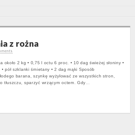
ia z rożna
mments
a około 2 kg • 0,75 l octu 6 proc. • 10 dag świeżej słoniny •
a • pół szklanki śmietany • 2 dag mąki Sposób
łodego barana, szynkę wyżyłować ze wszystkich stron,
ego tłuszczu, sparzyć wrzącym octem. Gdy…