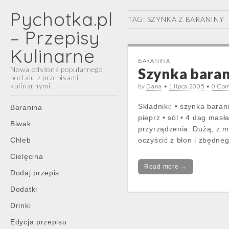
Pychotka.pl
TAG:
SZYNKA Z BARANINY
– Przepisy
Kulinarne
BARANINA
Nowa odsłona popularnego
Szynka baran
portalu z przepisami
kulinarnymi
by
Dana
•
1 lipca 2005
•
0 Co
Main
Skip
Składniki: • szynka barani
Baranina
menu
to
pieprz • sól • 4 dag masł
Biwak
content
przyrządzenia: Dużą, z m
Chleb
oczyścić z błon i zbędn
Cielęcina
Read more →
Dodaj przepis
Dodatki
Drinki
Edycja przepisu