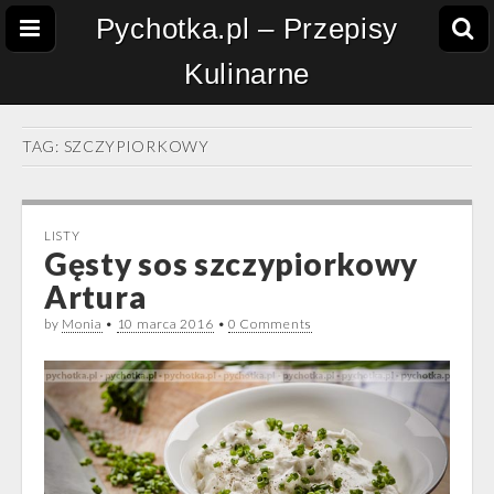
Pychotka.pl – Przepisy
Kulinarne
TAG:
SZCZYPIORKOWY
LISTY
Gęsty sos szczypiorkowy
Artura
by
Monia
•
10 marca 2016
•
0 Comments