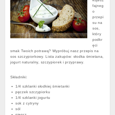
kujesz
fajneg
o
przepi
su na
sos,
który
podkr
ęci
smak Twoich potrawą? Wypróbuj nasz przepis na
sos szczypiorkowy. Lista zakupów: słodka śmietana,
jogurt naturalny, szczypiorek i przyprawy.
Składniki:
1/4 szklanki słodkiej śmietanki
pęczek szczypiorku
1/4 szklanki jogurtu
sok z cytryny
sól
pieprz