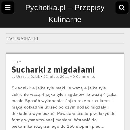
Pychotka.pl – Przepisy
Kulinarne
TAG:
SUCHARKI
LISTY
Sucharki z migdałami
by
Urszula Dziak
•
23 lutego 2011
•
0 Comments
Składniki: 4 jajka tyle mąki ile ważą 4 jajka tyle
cukru ile ważą 4 jajka tyle migdałów ile ważą 4 jajka
masło Sposób wykonania: Jajka razem z cukrem i
mąką dokładnie utrzeć po czym dodać migdały i
dokładnie wymieszać. Powstałe ciasto przełożyć do
formy wysmarowanej masłem. Wstawić do
piekarnika rozgrzanego do 150 stopni i piec…