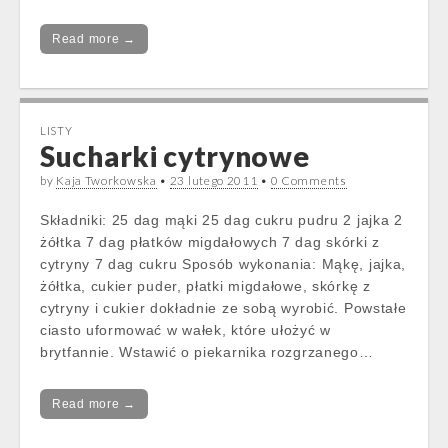
Read more →
LISTY
Sucharki cytrynowe
by
Kaja Tworkowska
•
23 lutego 2011
•
0 Comments
Składniki: 25 dag mąki 25 dag cukru pudru 2 jajka 2
żółtka 7 dag płatków migdałowych 7 dag skórki z
cytryny 7 dag cukru Sposób wykonania: Mąkę, jajka,
żółtka, cukier puder, płatki migdałowe, skórkę z
cytryny i cukier dokładnie ze sobą wyrobić. Powstałe
ciasto uformować w wałek, które ułożyć w
brytfannie. Wstawić o piekarnika rozgrzanego…
Read more →