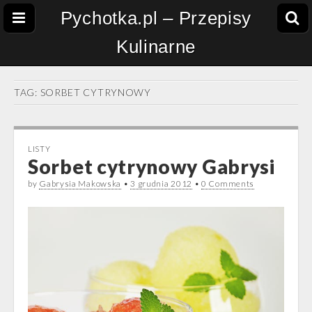
Pychotka.pl – Przepisy
Kulinarne
TAG:
SORBET CYTRYNOWY
LISTY
Sorbet cytrynowy Gabrysi
by
Gabrysia Makowska
•
3 grudnia 2012
•
0 Comments