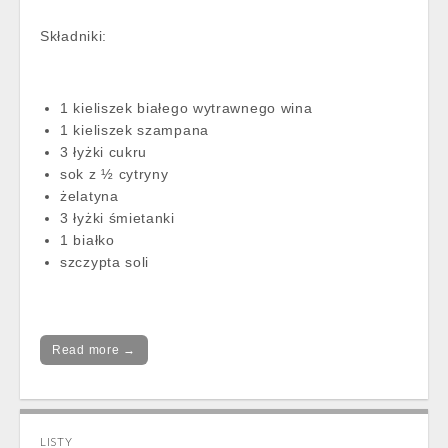
Składniki:
1 kieliszek białego wytrawnego wina
1 kieliszek szampana
3 łyżki cukru
sok z ½ cytryny
żelatyna
3 łyżki śmietanki
1 białko
szczypta soli
Read more →
LISTY