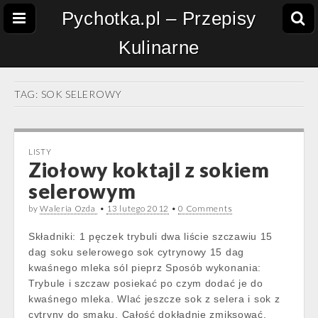
Pychotka.pl – Przepisy
Kulinarne
TAG:
SOK SELEROWY
LISTY
Ziołowy koktajl z sokiem
selerowym
by
Waleria Ozda
•
13 lutego 2012
•
0 Comments
Składniki: 1 pęczek trybuli dwa liście szczawiu 15
dag soku selerowego sok cytrynowy 15 dag
kwaśnego mleka sól pieprz Sposób wykonania:
Trybule i szczaw posiekać po czym dodać je do
kwaśnego mleka. Wlać jeszcze sok z selera i sok z
cytryny do smaku. Całość dokładnie zmiksować.