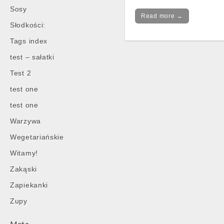
Sosy
Read more →
Słodkości:
Tags index
test – sałatki
Test 2
test one
test one
Warzywa
Wegetariańskie
Witamy!
Zakąski
Zapiekanki
Zupy