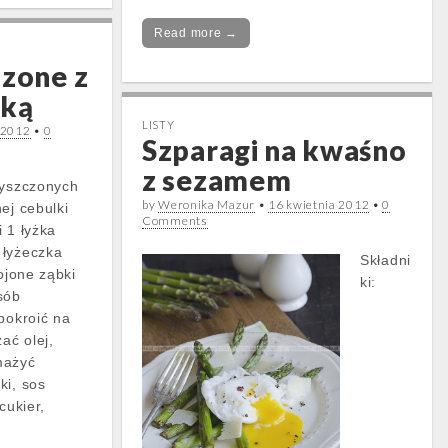
Read more →
szone z
lką
LISTY
 2012
•
0
Szparagi na kwaśno
z sezamem
zyszczonych
by
Weronika Mazur
•
16 kwietnia 2012
•
0
ej cebulki
Comments
 1 łyżka
 łyżeczka
Składni
rojone ząbki
ki:
sób
pokroić na
ać olej,
mażyć
ki, sos
cukier,