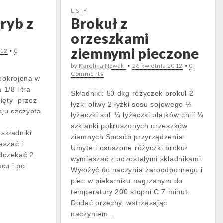
LISTY
ryb z
Brokuł z
orzeszkami
ziemnymi pieczone
012
•
0
by
Karolina Nowak
•
26 kwietnia 2012
•
0
Comments
 pokrojona w
 1/8 litra
Składniki: 50 dkg różyczek brokuł 2
nięty przez
łyżki oliwy 2 łyżki sosu sojowego ¼
eju szczypta
łyżeczki soli ¼ łyżeczki płatków chili ¼
szklanki pokruszonych orzeszków
składniki
ziemnych Sposób przyrządzenia:
eszać i
Umyte i osuszone różyczki brokuł
odczekać 2
wymieszać z pozostałymi składnikami.
cu i po
Wyłożyć do naczynia żaroodpornego i
piec w piekarniku nagrzanym do
temperatury 200 stopni C 7 minut.
Dodać orzechy, wstrząsając
naczyniem…