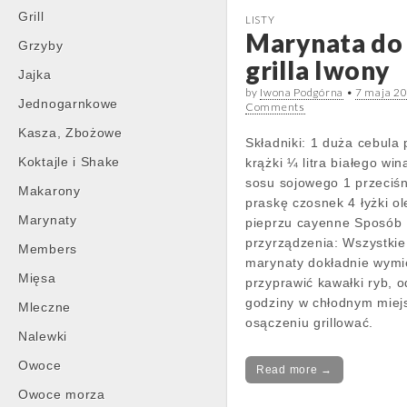
Grill
LISTY
Marynata do 
Grzyby
grilla Iwony
Jajka
by
Iwona Podgórna
•
7 maja 2
Jednogarnkowe
Comments
Kasza, Zbożowe
Składniki: 1 duża cebula
Koktajle i Shake
krążki ¼ litra białego wina
sosu sojowego 1 przeciś
Makarony
praskę czosnek 4 łyżki ol
Marynaty
pieprzu cayenne Sposób
przyrządzenia: Wszystkie 
Members
marynaty dokładnie wymi
Mięsa
przyprawić kawałki ryb, 
godziny w chłodnym miejs
Mleczne
osączeniu grillować.
Nalewki
Owoce
Read more →
Owoce morza