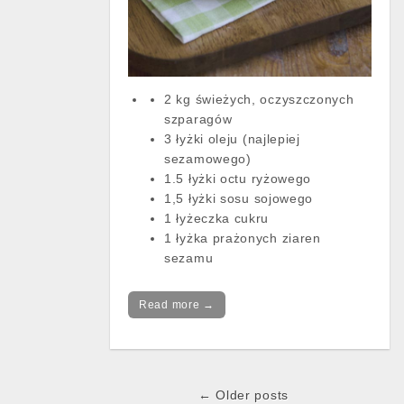
2 kg świeżych, oczyszczonych
szparagów
3 łyżki oleju (najlepiej
sezamowego)
1.5 łyżki octu ryżowego
1,5 łyżki sosu sojowego
1 łyżeczka cukru
1 łyżka prażonych ziaren
sezamu
Read more →
← Older posts