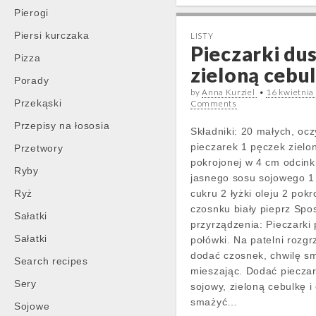
Pierogi
Piersi kurczaka
LISTY
Pieczarki du
Pizza
zieloną cebu
Porady
by
Anna Kurziel
•
16 kwietnia
Przekąski
Comments
Przepisy na łososia
Składniki: 20 małych, oc
pieczarek 1 pęczek zielon
Przetwory
pokrojonej w 4 cm odcinki
Ryby
jasnego sosu sojowego 1
Ryż
cukru 2 łyżki oleju 2 pok
czosnku biały pieprz Spo
Sałatki
przyrządzenia: Pieczarki 
Sałatki
połówki. Na patelni rozgrz
dodać czosnek, chwilę s
Search recipes
mieszając. Dodać pieczar
Sery
sojowy, zieloną cebulkę i 
smażyć…
Sojowe