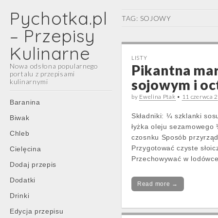
Pychotka.pl
TAG:
SOJOWY
– Przepisy
Kulinarne
LISTY
Nowa odsłona popularnego
Pikantna mar
portalu z przepisami
sojowym i o
kulinarnymi
by
Ewelina Ptak
•
11 czerwca 
Main
Skip
Baranina
menu
to
Składniki: ¼ szklanki so
Biwak
content
łyżka oleju sezamowego ½
Chleb
czosnku Sposób przyrządz
Przygotować czyste słoic
Cielęcina
Przechowywać w lodówce.
Dodaj przepis
Dodatki
Read more →
Drinki
Edycja przepisu