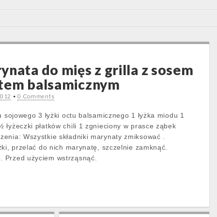
ynata do mięs z grilla z sosem
ctem balsamicznym
2012
•
0 Comments
su sojowego 3 łyżki octu balsamicznego 1 łyżka miodu 1
 łyżeczki płatków chili 1 zgnieciony w prasce ząbek
enia: Wszystkie składniki marynaty zmiksować .
zki, przelać do nich marynatę, szczelnie zamknąć.
 Przed użyciem wstrząsnąć.