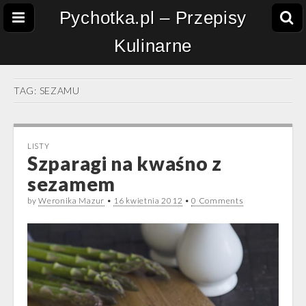
Pychotka.pl – Przepisy
Kulinarne
TAG:
SEZAMU
LISTY
Szparagi na kwaśno z
sezamem
by
Weronika Mazur
•
16 kwietnia 2012
•
0 Comments