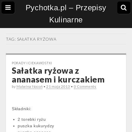
Pychotka.pl – Przepisy
Kulinarne
TAG:
SAŁATKA RYŻOWA
PORADY I CIEKAWOSTKI
Sałatka ryżowa z
ananasem i kurczakiem
by
Malwina Nocoń
•
21 maja 2013
•
0 Comments
Składniki:
2 torebki ryżu
puszka kukurydzy