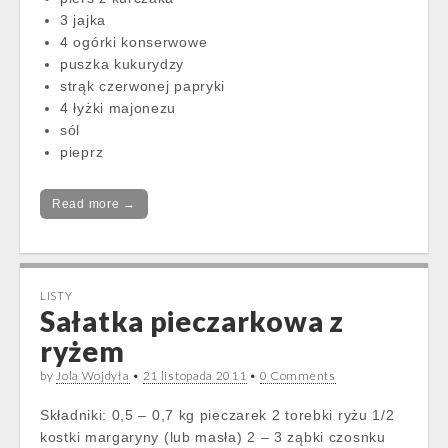
3 jajka
4 ogórki konserwowe
puszka kukurydzy
strąk czerwonej papryki
4 łyżki majonezu
sól
pieprz
Read more →
LISTY
Sałatka pieczarkowa z
ryżem
by
Jola Wojdyła
•
21 listopada 2011
•
0 Comments
Składniki: 0,5 – 0,7 kg pieczarek 2 torebki ryżu 1/2
kostki margaryny (lub masła) 2 – 3 ząbki czosnku