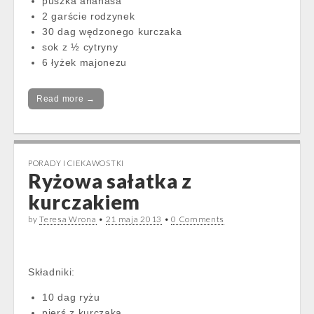
puszka ananasa
2 garście rodzynek
30 dag wędzonego kurczaka
sok z ½ cytryny
6 łyżek majonezu
Read more →
PORADY I CIEKAWOSTKI
Ryżowa sałatka z
kurczakiem
by
Teresa Wrona
•
21 maja 2013
•
0 Comments
Składniki:
10 dag ryżu
pierś z kurczaka