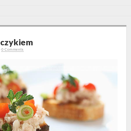
uńczykiem
•
0 Comments