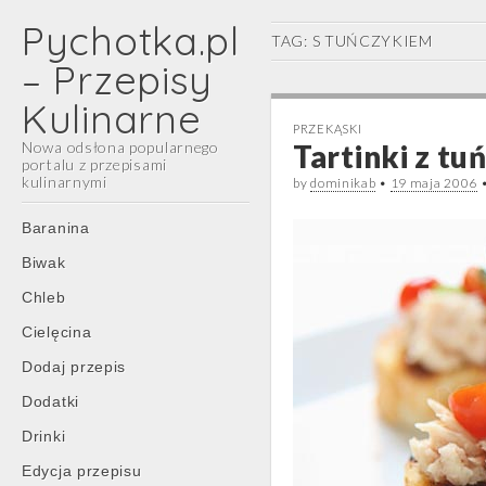
Pychotka.pl
TAG:
S TUŃCZYKIEM
– Przepisy
Kulinarne
PRZEKĄSKI
Nowa odsłona popularnego
Tartinki z t
portalu z przepisami
kulinarnymi
by
dominikab
•
19 maja 2006
Main
Skip
Baranina
menu
to
Biwak
content
Chleb
Cielęcina
Dodaj przepis
Dodatki
Drinki
Edycja przepisu