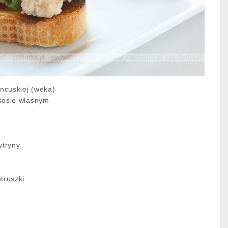
ancuskiej (weka)
sosie własnym
ytryny
truszki