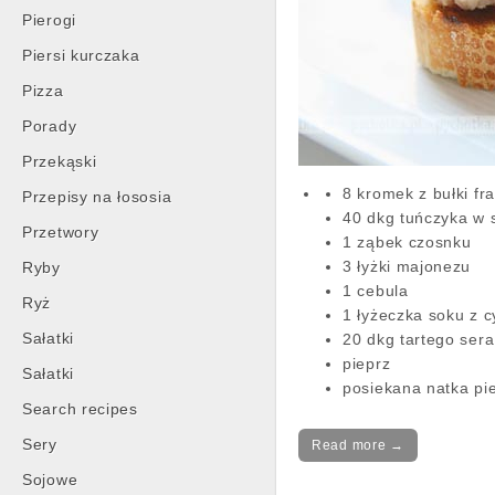
Pierogi
Piersi kurczaka
Pizza
Porady
Przekąski
8 kromek z bułki fr
Przepisy na łososia
40 dkg tuńczyka w 
Przetwory
1 ząbek czosnku
3 łyżki majonezu
Ryby
1 cebula
Ryż
1 łyżeczka soku z c
Sałatki
20 dkg tartego sera
pieprz
Sałatki
posiekana natka pie
Search recipes
Sery
Read more →
Sojowe