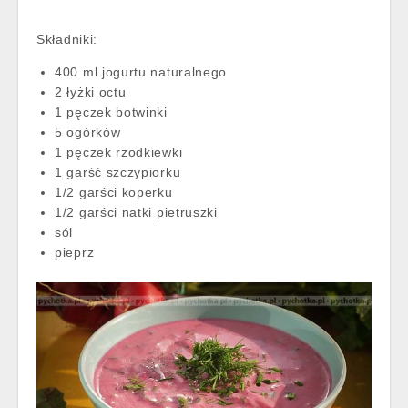
Składniki:
400 ml jogurtu naturalnego
2 łyżki octu
1 pęczek botwinki
5 ogórków
1 pęczek rzodkiewki
1 garść szczypiorku
1/2 garści koperku
1/2 garści natki pietruszki
sól
pieprz