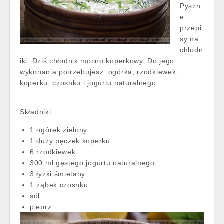
Pyszn
e
przepi
sy na
chłodn
iki. Dziś chłodnik mocno koperkowy. Do jego
wykonania potrzebujesz: ogórka, rzodkiewek,
koperku, czosnku i jogurtu naturalnego.
Składniki:
1 ogórek zielony
1 duży pęczek koperku
6 rzodkiewek
300 ml gęstego jogurtu naturalnego
3 łyżki śmietany
1 ząbek czosnku
sól
pieprz