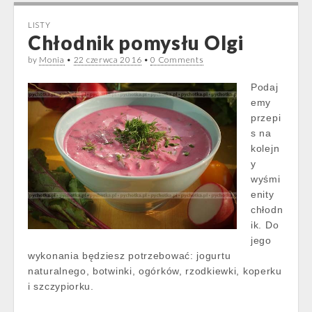
LISTY
Chłodnik pomysłu Olgi
by
Monia
•
22 czerwca 2016
•
0 Comments
Podaj
emy
przepi
s na
kolejn
y
wyśmi
enity
chłodn
ik. Do
jego
wykonania będziesz potrzebować: jogurtu
naturalnego, botwinki, ogórków, rzodkiewki, koperku
i szczypiorku.