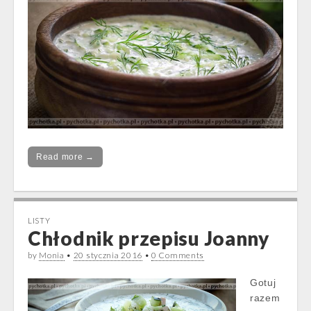
Read more →
LISTY
Chłodnik przepisu Joanny
by
Monia
•
20 stycznia 2016
•
0 Comments
Gotuj
razem