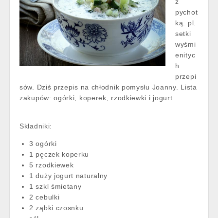
z
pychot
ką. pl.
setki
wyśmi
enityc
h
przepi
sów. Dziś przepis na chłodnik pomysłu Joanny. Lista
zakupów: ogórki, koperek, rzodkiewki i jogurt.
Składniki:
3 ogórki
1 pęczek koperku
5 rzodkiewek
1 duży jogurt naturalny
1 szkl śmietany
2 cebulki
2 ząbki czosnku