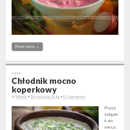
Read more →
LISTY
Chłodnik mocno
koperkowy
by
Monia
•
26 stycznia 2016
•
0 Comments
Przez
żołąde
k do
serca.