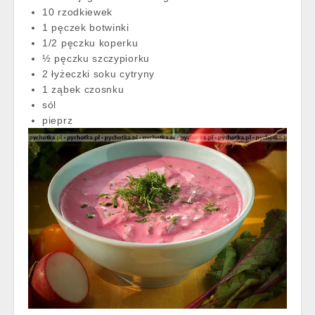
10 rzodkiewek
1 pęczek botwinki
1/2 pęczku koperku
½ pęczku szczypiorku
2 łyżeczki soku cytryny
1 ząbek czosnku
sól
pieprz