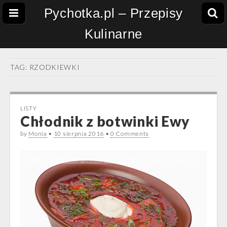
Pychotka.pl – Przepisy
Kulinarne
TAG:
RZODKIEWKI
LISTY
Chłodnik z botwinki Ewy
by
Monia
•
10 sierpnia 2016
•
0 Comments