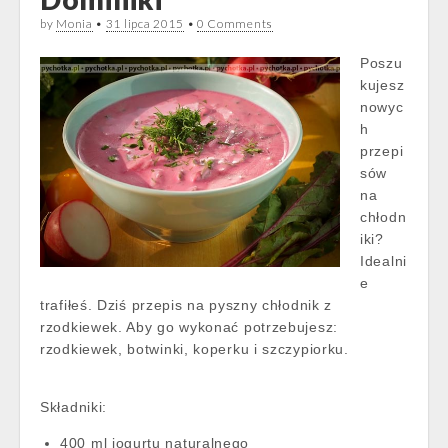
by
Monia
•
31 lipca 2015
•
0 Comments
Poszu
kujesz
nowyc
h
przepi
sów
na
chłodn
iki?
Idealni
e
trafiłeś. Dziś przepis na pyszny chłodnik z
rzodkiewek. Aby go wykonać potrzebujesz:
rzodkiewek, botwinki, koperku i szczypiorku.
Składniki:
400 ml jogurtu naturalnego