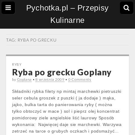
Pychotka.pl – Przepisy
Kulinarne
TAG:
RYBA PO GRECKU
RYBY
Ryba po grecku Goplany
by
Goplana
•
8 września 2009
•
0 Comments
Składniki rybka filety np mintaj marchewki pietruszki
seler cebula groszek z puszki ( ja dodaje ) mąka,
jajko, bulka tarta do panierowania ryby ( można
tylko obtoczyć w mace ) sol i pieprz olej koncentrat
pomidorowy ziele angielskie liść laurowy Sposób
wykonania: Najwięcej daje sie marchewki. Warzywa
zetrzeć na tarce o grubych oczkach i podsmażyć…