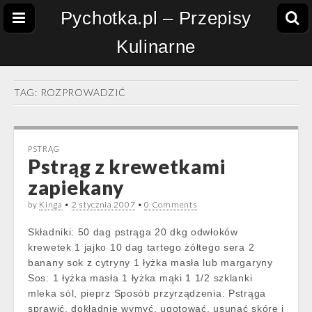
Pychotka.pl – Przepisy
Kulinarne
TAG:
ROZPROWADZIĆ
PSTRĄG
Pstrąg z krewetkami
zapiekany
by
Kinga
•
2 stycznia 2007
•
0 Comments
Składniki: 50 dag pstrąga 20 dkg odwłoków
krewetek 1 jajko 10 dag tartego żółtego sera 2
banany sok z cytryny 1 łyżka masła lub margaryny
Sos: 1 łyżka masła 1 łyżka mąki 1 1/2 szklanki
mleka sól, pieprz Sposób przyrządzenia: Pstrąga
sprawić, dokładnie wymyć, ugotować, usunąć skórę i