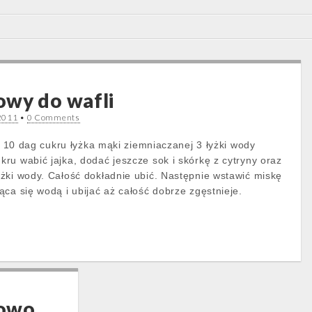
owy do wafli
 2011
•
0 Comments
ny 10 dag cukru łyżka mąki ziemniaczanej 3 łyżki wody
ru wabić jajka, dodać jeszcze sok i skórkę z cytryny oraz
żki wody. Całość dokładnie ubić. Następnie wstawić miskę
ca się wodą i ubijać aż całość dobrze zgęstnieje.
nowo