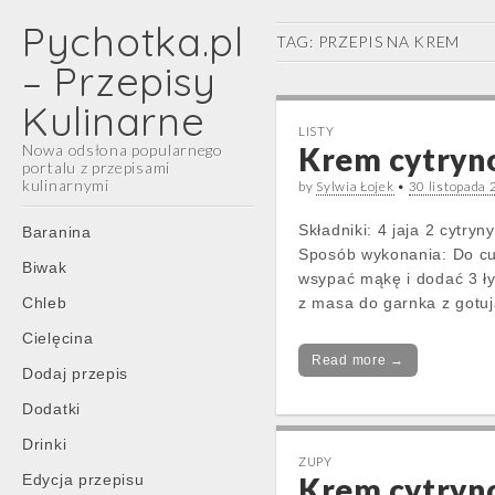
Pychotka.pl
TAG:
PRZEPIS NA KREM
– Przepisy
Kulinarne
LISTY
Nowa odsłona popularnego
Krem cytryn
portalu z przepisami
kulinarnymi
by
Sylwia Łojek
•
30 listopada
Main
Skip
Składniki: 4 jaja 2 cytry
Baranina
menu
to
Sposób wykonania: Do cuk
Biwak
content
wsypać mąkę i dodać 3 ły
Chleb
z masa do garnka z gotują
Cielęcina
Read more →
Dodaj przepis
Dodatki
Drinki
ZUPY
Edycja przepisu
Krem cytry