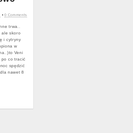
0
•
0 Comments
ne trwa..
 ale skoro
 i cytryny
kupiona w
na..)to Veni
po co tracić
 noc spędzić
 dla nawet 8