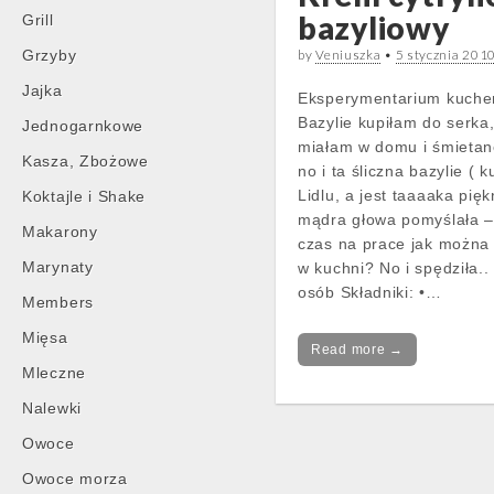
bazyliowy
Grill
Grzyby
by
Veniuszka
•
5 stycznia 201
Jajka
Eksperymentarium kuchen
Bazylie kupiłam do serka,
Jednogarnkowe
miałam w domu i śmietanę
Kasza, Zbożowe
no i ta śliczna bazylie ( 
Lidlu, a jest taaaaka pięk
Koktajle i Shake
mądra głowa pomyślała – 
Makarony
czas na prace jak można
Marynaty
w kuchni? No i spędziła..
osób Składniki: •…
Members
Mięsa
Read more →
Mleczne
Nalewki
Owoce
Owoce morza