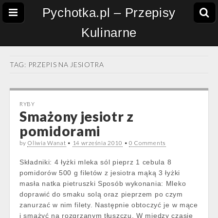
Pychotka.pl – Przepisy
Kulinarne
TAG:
PRZEPIS NA JESIOTRA
RYBY
Smażony jesiotr z
pomidorami
by
Oliwia Wanat
•
14 września 2010
•
0 Comments
Składniki: 4 łyżki mleka sól pieprz 1 cebula 8
pomidorów 500 g filetów z jesiotra mąką 3 łyżki
masła natka pietruszki Sposób wykonania: Mleko
doprawić do smaku solą oraz pieprzem po czym
zanurzać w nim filety. Następnie obtoczyć je w mące
i smażyć na rozgrzanym tłuszczu. W między czasie