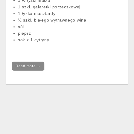
1 ½ łyżki masła
1 szkl. galaretki porzeczkowej
1 łyżka musztardy
½ szkl. białego wytrawnego wina
sól
pieprz
sok z 1 cytryny
Read more →