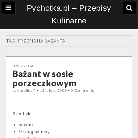
Pychotka.pl – Przepisy
Kulinarne
TAG:
PRZEPIS NA BAŻANTA
DZICZYZNA
Bażant w sosie
porzeczkowym
by
Karolina P
•
12 lutego 2009
•
0 Comments
Składniki:
bażant
10 dag słoniny