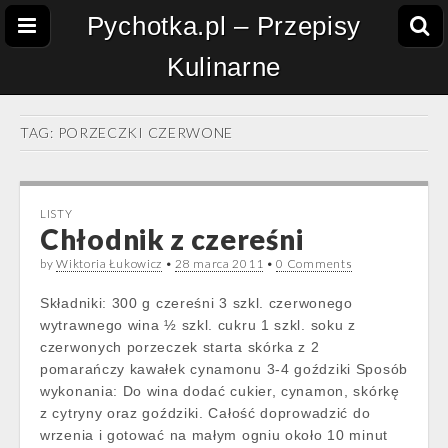
Pychotka.pl – Przepisy
Kulinarne
TAG:
PORZECZKI CZERWONE
LISTY
Chłodnik z czereśni
by
Wiktoria Łukowicz
•
28 marca 2011
•
0 Comments
Składniki: 300 g czereśni 3 szkl. czerwonego
wytrawnego wina ½ szkl. cukru 1 szkl. soku z
czerwonych porzeczek starta skórka z 2
pomarańczy kawałek cynamonu 3-4 goździki Sposób
wykonania: Do wina dodać cukier, cynamon, skórkę
z cytryny oraz goździki. Całość doprowadzić do
wrzenia i gotować na małym ogniu około 10 minut