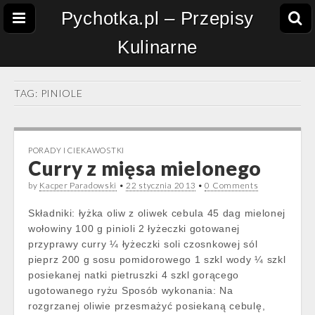
Pychotka.pl – Przepisy
Kulinarne
TAG:
PINIOLE
PORADY I CIEKAWOSTKI
Curry z mięsa mielonego
by
Kacper Paradowski
•
22 stycznia 2013
•
0 Comments
Składniki: łyżka oliw z oliwek cebula 45 dag mielonej
wołowiny 100 g pinioli 2 łyżeczki gotowanej
przyprawy curry ¼ łyżeczki soli czosnkowej sól
pieprz 200 g sosu pomidorowego 1 szkl wody ¼ szkl
posiekanej natki pietruszki 4 szkl gorącego
ugotowanego ryżu Sposób wykonania: Na
rozgrzanej oliwie przesmażyć posiekaną cebulę,