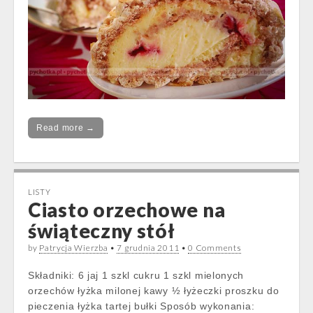
Read more →
LISTY
Ciasto orzechowe na
świąteczny stół
by
Patrycja Wierzba
•
7 grudnia 2011
•
0 Comments
Składniki: 6 jaj 1 szkl cukru 1 szkl mielonych
orzechów łyżka milonej kawy ½ łyżeczki proszku do
pieczenia łyżka tartej bułki Sposób wykonania: