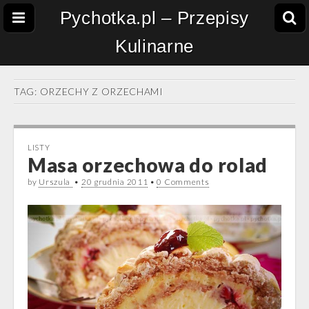
Pychotka.pl – Przepisy
Kulinarne
TAG:
ORZECHY Z ORZECHAMI
LISTY
Masa orzechowa do rolad
by
Urszula
•
20 grudnia 2011
•
0 Comments