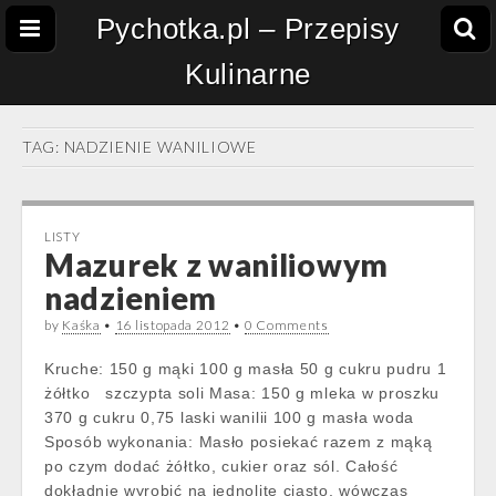
Pychotka.pl – Przepisy
Kulinarne
TAG:
NADZIENIE WANILIOWE
LISTY
Mazurek z waniliowym
nadzieniem
by
Kaśka
•
16 listopada 2012
•
0 Comments
Kruche: 150 g mąki 100 g masła 50 g cukru pudru 1
żółtko szczypta soli Masa: 150 g mleka w proszku
370 g cukru 0,75 laski wanilii 100 g masła woda
Sposób wykonania: Masło posiekać razem z mąką
po czym dodać żółtko, cukier oraz sól. Całość
dokładnie wyrobić na jednolite ciasto, wówczas