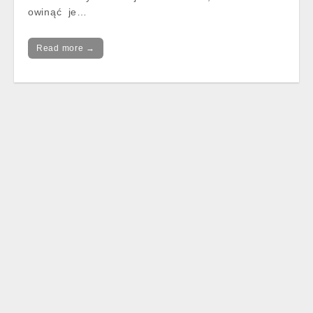
owinąć je…
Read more →