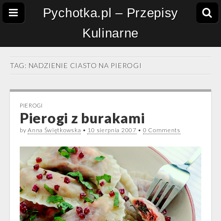
Pychotka.pl – Przepisy
Kulinarne
TAG:
NADZIENIE CIASTO NA PIEROGI
PIEROGI
Pierogi z burakami
by
Anna Świętkowska
•
10 sierpnia 2007
•
0 Comments