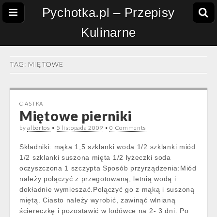
Pychotka.pl – Przepisy
Kulinarne
TAG:
MIĘTOWE
CIASTKA
Miętowe pierniki
by
albertos
•
5 listopada 2009
•
0 Comments
Składniki: mąka 1,5 szklanki woda 1/2 szklanki miód
1/2 szklanki suszona mięta 1/2 łyżeczki soda
oczyszczona 1 szczypta Sposób przyrządzenia:Miód
należy połączyć z przegotowaną, letnią wodą i
dokładnie wymieszać.Połączyć go z mąką i suszoną
miętą. Ciasto należy wyrobić, zawinąć wlnianą
ściereczkę i pozostawić w lodówce na 2- 3 dni. Po