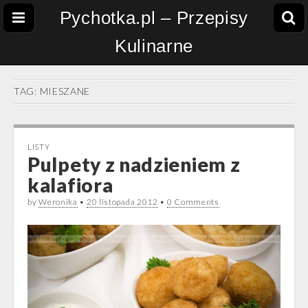
Pychotka.pl – Przepisy
Kulinarne
TAG:
MIESZANE
LISTY
Pulpety z nadzieniem z
kalafiora
by
Weronika
•
20 listopada 2012
•
0 Comments