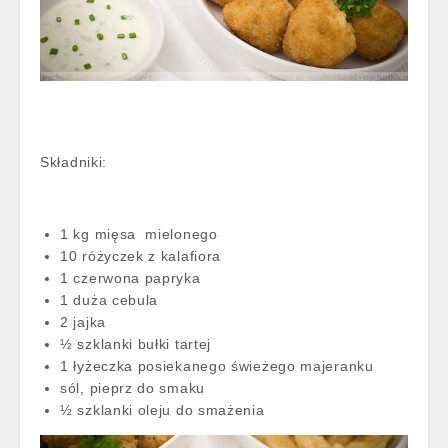
Składniki:
1 kg mięsa mielonego
10 różyczek z kalafiora
1 czerwona papryka
1 duża cebula
2 jajka
½ szklanki bułki tartej
1 łyżeczka posiekanego świeżego majeranku
sól, pieprz do smaku
½ szklanki oleju do smażenia