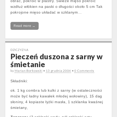
obrać, pokroić w plastry. Świeże mięso pokroić
wzdłuż włókien na paski o długości około 5 cm Tak
pokrojone mięso układać w szklanym…
Read more →
DZICZYZNA
Pieczeń duszona z sarny w
śmietanie
by
Marian Borkowski
•
13 grudnia 2004
•
0 Comments
Składniki:
ok. 1 kg combra lub kulki z sarny (w ostateczności
może być ładny kawałek młodej wołowiny), 15 dag
słoniny, 4 kopiaste łyżki masła, 1 szklanka kwaśnej
śmietany,