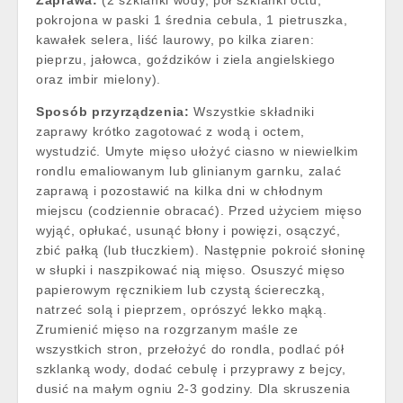
Zaprawa:
(2 szklanki wody, pół szklanki octu,
pokrojona w paski 1 średnia cebula, 1 pietruszka,
kawałek selera, liść laurowy, po kilka ziaren:
pieprzu, jałowca, goździków i ziela angielskiego
oraz imbir mielony).
Sposób przyrządzenia:
Wszystkie składniki
zaprawy krótko zagotować z wodą i octem,
wystudzić. Umyte mięso ułożyć ciasno w niewielkim
rondlu emaliowanym lub glinianym garnku, zalać
zaprawą i pozostawić na kilka dni w chłodnym
miejscu (codziennie obracać). Przed użyciem mięso
wyjąć, opłukać, usunąć błony i powięzi, osączyć,
zbić pałką (lub tłuczkiem). Następnie pokroić słoninę
w słupki i naszpikować nią mięso. Osuszyć mięso
papierowym ręcznikiem lub czystą ściereczką,
natrzeć solą i pieprzem, oprószyć lekko mąką.
Zrumienić mięso na rozgrzanym maśle ze
wszystkich stron, przełożyć do rondla, podlać pół
szklanką wody, dodać cebulę i przyprawy z bejcy,
dusić na małym ogniu 2-3 godziny. Dla skruszenia