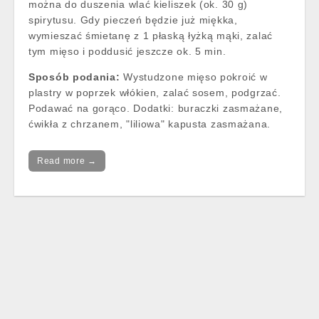
można do duszenia wlać kieliszek (ok. 30 g)
spirytusu. Gdy pieczeń będzie już miękka,
wymieszać śmietanę z 1 płaską łyżką mąki, zalać
tym mięso i poddusić jeszcze ok. 5 min.
Sposób podania:
Wystudzone mięso pokroić w
plastry w poprzek włókien, zalać sosem, podgrzać.
Podawać na gorąco. Dodatki: buraczki zasmażane,
ćwikła z chrzanem, "liliowa" kapusta zasmażana.
Read more →