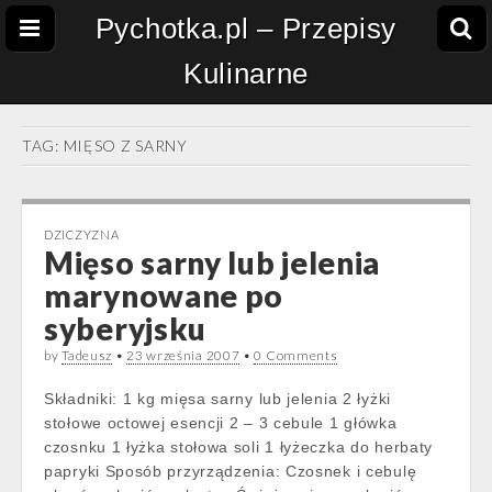
Pychotka.pl – Przepisy
Kulinarne
TAG:
MIĘSO Z SARNY
DZICZYZNA
Mięso sarny lub jelenia
marynowane po
syberyjsku
by
Tadeusz
•
23 września 2007
•
0 Comments
Składniki: 1 kg mięsa sarny lub jelenia 2 łyżki
stołowe octowej esencji 2 – 3 cebule 1 główka
czosnku 1 łyżka stołowa soli 1 łyżeczka do herbaty
papryki Sposób przyrządzenia: Czosnek i cebulę