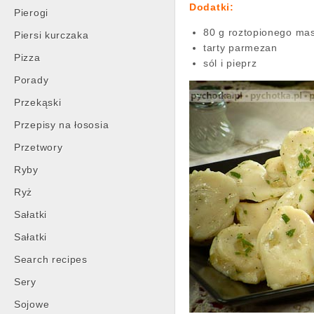
Dodatki:
Pierogi
80 g roztopionego ma
Piersi kurczaka
tarty parmezan
Pizza
sól i pieprz
Porady
Przekąski
Przepisy na łososia
Przetwory
Ryby
Ryż
Sałatki
Sałatki
Search recipes
Sery
Sojowe