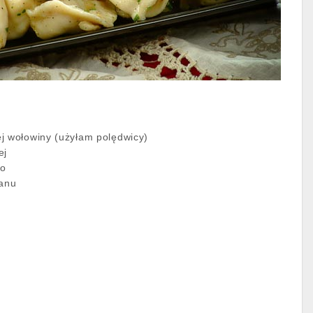
j wołowiny (użyłam polędwicy)
ej
go
zanu