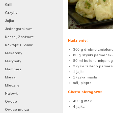
Grill
Grzyby
Jajka
Jednogarnkowe
Kasza, Zbożowe
Nadzienie:
Koktajle i Shake
300 g drobno zmielone
Makarony
80 g szynki parmeński
80 ml bulionu mięsne
Marynaty
3 łyżki tartego parme
Members
1 jajko
Mięsa
1 łyżka masła
sól, pieprz
Mleczne
Ciasto pierogowe:
Nalewki
400 g mąki
Owoce
4 jajka
Owoce morza