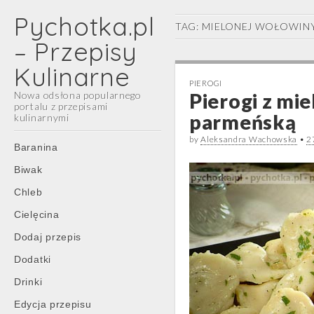
Pychotka.pl
TAG:
MIELONEJ WOŁOWIN
– Przepisy
Kulinarne
PIEROGI
Nowa odsłona popularnego
Pierogi z mi
portalu z przepisami
parmeńską
kulinarnymi
by
Aleksandra Wachowska
•
2
Main
Skip
Baranina
menu
to
Biwak
content
Chleb
Cielęcina
Dodaj przepis
Dodatki
Drinki
Edycja przepisu