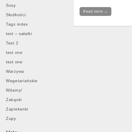
Sosy
Read more →
Słodkości:
Tags index
test – sałatki
Test 2
test one
test one
Warzywa
Wegetariańskie
Witamy!
Zakąski
Zapiekanki
Zupy