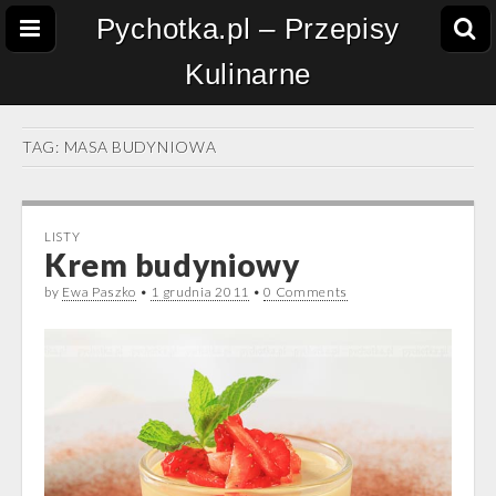
Pychotka.pl – Przepisy
Kulinarne
TAG:
MASA BUDYNIOWA
LISTY
Krem budyniowy
by
Ewa Paszko
•
1 grudnia 2011
•
0 Comments