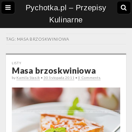
Pychotka.pl – Przepisy
Kulinarne
TAG:
MASA BRZOSKWINIOWA
LISTY
Masa brzoskwiniowa
by
Kamila Stasik
•
30 listopada 2011
•
0 Comments